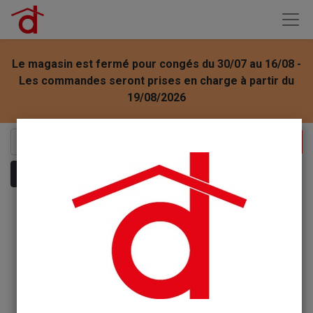
Le magasin est fermé pour congés du 30/07 au 16/08 -
Les commandes seront prises en charge à partir du
19/08/2026
Montrer les catégories
Aucun article défini
Aucun article défini dans la catégorie "
JARDINAGE /
Accessoires (pulverisateur)
".