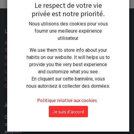
Le respect de votre vie
privée est notre priorité.
Nous utilisons des cookies pour vous
Liens utiles
fournir une meilleure expérience
utilisateur.
Accueil
Boutique
We use them to store info about your
Blog
habits on our website. It will helps us to
Horaires
provide you the very best experience
Légal
and customize what you see.
Les CGV
En cliquant sur cette bannière, vous
Contactez-nous
nous autorisez à collecter des données.
Politique relative aux cookies
À propos : La compétence à votre Service
Je suis d'accord
Depuis plus de 60 ans la Droguerie Moderne trouve des
solutions pour ses clients en leur proposant les produits
adaptés.