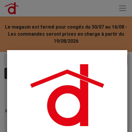
Le magasin est fermé pour congés du 30/07 au 16/08 -
Les commandes seront prises en charge à partir du
19/08/2026
Montrer les catégories
Aucun article défini
Aucun article défini dans la catégorie "
ENTRETIEN DU CUIR
/ Cuir chaussures / Creme renovatrice
".