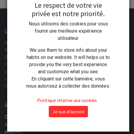
Le respect de votre vie
privée est notre priorité.
Nous utilisons des cookies pour vous
Liens utiles
fournir une meilleure expérience
utilisateur.
Accueil
Boutique
We use them to store info about your
Blog
habits on our website. It will helps us to
Horaires
provide you the very best experience
Légal
and customize what you see.
Les CGV
En cliquant sur cette bannière, vous
Contactez-nous
nous autorisez à collecter des données.
Politique relative aux cookies
À propos : La compétence à votre Service
Je suis d'accord
Depuis plus de 60 ans la Droguerie Moderne trouve des
solutions pour ses clients en leur proposant les produits
adaptés.