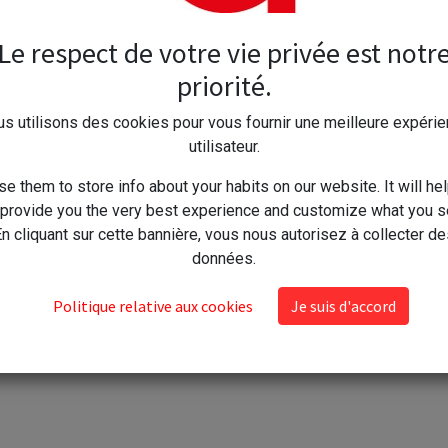
Le respect de votre vie privée est notr
priorité.
s utilisons des cookies pour vous fournir une meilleure expéri
utilisateur.
e them to store info about your habits on our website. It will he
 provide you the very best experience and customize what you s
n cliquant sur cette bannière, vous nous autorisez à collecter d
données.
Politique relative aux cookies
Je suis d'accord