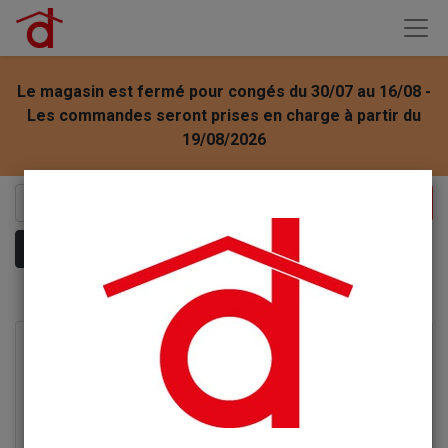
Le magasin est fermé pour congés du 30/07 au 16/08 -
Les commandes seront prises en charge à partir du
19/08/2026
Montrer les catégories