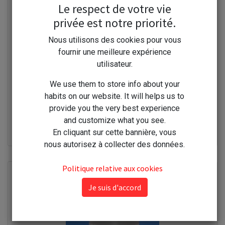
Le respect de votre vie
privée est notre priorité.
Nous utilisons des cookies pour vous
fournir une meilleure expérience
utilisateur.
We use them to store info about your
habits on our website. It will helps us to
provide you the very best experience
Disolvo Déboucheur Alcalin 1l 6 doses
and customize what you see.
En cliquant sur cette bannière, vous
12,00
€
nous autorisez à collecter des données.
Politique relative aux cookies
Je suis d'accord