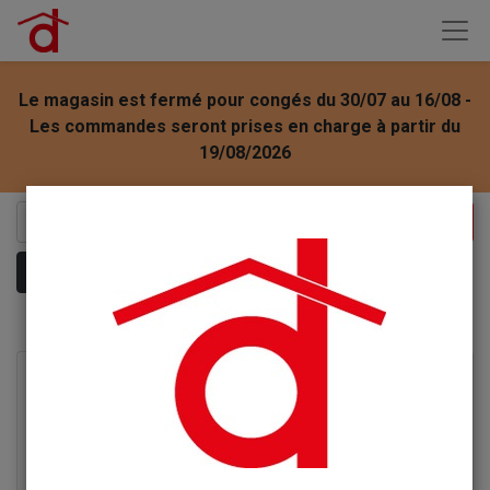
Le magasin est fermé pour congés du 30/07 au 16/08 -
Les commandes seront prises en charge à partir du
19/08/2026
Montrer les catégories