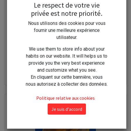
Le respect de votre vie
privée est notre priorité.
Nous utilisons des cookies pour vous
fournir une meilleure expérience
utilisateur.
We use them to store info about your
habits on our website. It will helps us to
provide you the very best experience
Tissage de Beaulieu Chamoisine Polaire Microfibre Jaune
and customize what you see.
40X50
En cliquant sur cette bannière, vous
6,90
€
nous autorisez à collecter des données.
Politique relative aux cookies
Je suis d'accord