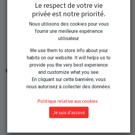
Le respect de votre vie
Les photos sont réalisés par nos soins dans notre studio
photo et la planche de base est de 4 photos à la taille de
privée est notre priorité.
3.5cmx4.5cm.
Nous utilisons des cookies pour vous
fournir une meilleure expérience
utilisateur.
Les Tarifs :
We use them to store info about your
habits on our website. It will helps us to
provide you the very best experience
Pour les nourrissons, veuillez appeler pour un horaire
and customize what you see.
adapté : 8h-9h30 ou 17h-18h30 au 0388782946
En cliquant sur cette bannière, vous
nous autorisez à collecter des données.
Nourrissons - de 4 mois : 15.00€ ttc les 4 photos
Politique relative aux cookies
Enfants entre 4 mois et 3 ans : 9.90€ ttc les 4 photos
Je suis d'accord
avec ANTS : 12.00€ ttc
Adultes et enfants : 7.50€ ttc