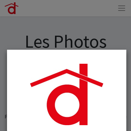
Les Photos
d'identités
Nous réalisons des Photos d'Identité depuis 20 ans
Forts de notre expériences, nous nous sommes
spécialisés depuis plusieurs années à la réalisation de
photos d'identité de bébés, d'enfants et d'adultes,
Pour carte d'identité - passeport - permis de conduire avec
numéro ANTS - visa -