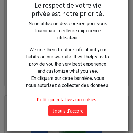
Le respect de votre vie
privée est notre priorité.
Nous utilisons des cookies pour vous
fournir une meilleure expérience
utilisateur.
We use them to store info about your
habits on our website. It will helps us to
provide you the very best experience
Avel vernis brillant chêne moyen 250ml
and customize what you see.
En cliquant sur cette bannière, vous
18,00
€
nous autorisez à collecter des données.
Politique relative aux cookies
Je suis d'accord