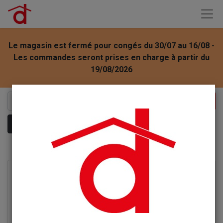
Le magasin est fermé pour congés du 30/07 au 16/08 -
Les commandes seront prises en charge à partir du
19/08/2026
Montrer les catégories