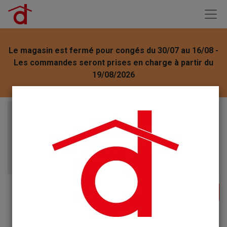
Le magasin est fermé pour congés du 30/07 au 16/08 -
Les commandes seront prises en charge à partir du
19/08/2026
Articles
Cérafix Crème Nettoyante Protection Plaque
Vitrocéramique Induction flacon 200ml cerafix + 1
flacon vitro éclat 100ml gratuit pour essai de
remplacement : 1 par envoi