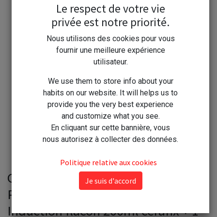
Le respect de votre vie
privée est notre priorité.
Nous utilisons des cookies pour vous
fournir une meilleure expérience
utilisateur.
We use them to store info about your
habits on our website. It will helps us to
provide you the very best experience
and customize what you see.
En cliquant sur cette bannière, vous
nous autorisez à collecter des données.
Politique relative aux cookies
Cérafix Crème Nettoyante
Je suis d'accord
Protection Plaque Vitrocéramique
Induction flacon 200ml cerafix + 1