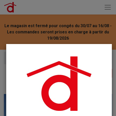
Le magasin est fermé pour congés du 30/07 au 16/08 -
Les commandes seront prises en charge à partir du
19/08/2026
Articles
Chiffonnette 37X37mm Laco lot de 3