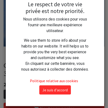
Le respect de votre vie
privée est notre priorité.
Nous utilisons des cookies pour vous
fournir une meilleure expérience
utilisateur.
We use them to store info about your
habits on our website. It will helps us to
provide you the very best experience
and customize what you see.
Chiffonnette 37X37mm Laco lot de
En cliquant sur cette bannière, vous
nous autorisez à collecter des données.
3
Politique relative aux cookies
2,70
€
Je suis d'accord