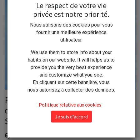
Le respect de votre vie
privée est notre priorité.
Nous utilisons des cookies pour vous
fournir une meilleure expérience
utilisateur.
We use them to store info about your
habits on our website. It will helps us to
provide you the very best experience
and customize what you see.
En cliquant sur cette bannière, vous
nous autorisez à collecter des données.
Propre Odeur DS LONDRES 20
Politique relative aux cookies
doses de 15ml Détergent
Je suis d'accord
Surodorant Sols et Surfaces
6,60
€