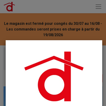
Le magasin est fermé pour congés du 30/07 au 16/08 -
Les commandes seront prises en charge à partir du
19/08/2026
Articles
Propre Odeur DS LONDRES 20 doses de 15ml
Détergent Surodorant Sols et Surfaces