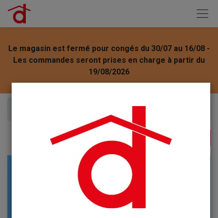
Le magasin est fermé pour congés du 30/07 au 16/08 -
Les commandes seront prises en charge à partir du
19/08/2026
Articles
Favorit Allume feu 72 pièces bois-colza