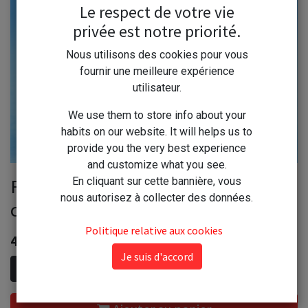
Le respect de votre vie
privée est notre priorité.
Nous utilisons des cookies pour vous
fournir une meilleure expérience
utilisateur.
We use them to store info about your
habits on our website. It will helps us to
provide you the very best experience
and customize what you see.
Favorit Allume feu 72 pièces bois-
En cliquant sur cette bannière, vous
nous autorisez à collecter des données.
colza
Politique relative aux cookies
4,50
€
Je suis d'accord