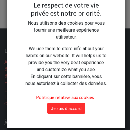
S'enregistrer
Le respect de votre vie
Vous avez déjà un compte ?
privée est notre priorité.
Nous utilisons des cookies pour vous
fournir une meilleure expérience
utilisateur.
We use them to store info about your
Liens utiles
habits on our website. It will helps us to
Accueil
provide you the very best experience
Boutique
and customize what you see.
Blog
En cliquant sur cette bannière, vous
Horaires
nous autorisez à collecter des données.
Légal
Les CGV
Politique relative aux cookies
Contactez-nous
Je suis d'accord
À propos : La compétence à votre Service