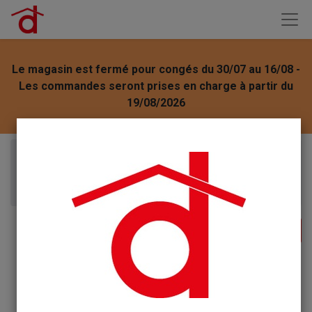
Le magasin est fermé pour congés du 30/07 au 16/08 -
Les commandes seront prises en charge à partir du
19/08/2026
Articles
Tézier graine Laitue à couper 4g - Feuille de chêne
- Blonde à graine noire - série 1