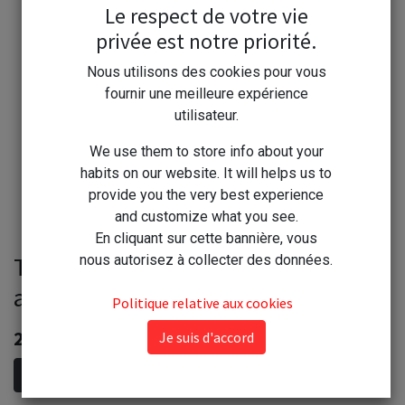
Le respect de votre vie
privée est notre priorité.
Nous utilisons des cookies pour vous
fournir une meilleure expérience
utilisateur.
We use them to store info about your
habits on our website. It will helps us to
provide you the very best experience
and customize what you see.
En cliquant sur cette bannière, vous
Tézier graine Carotte Nantaise
nous autorisez à collecter des données.
améliorée3 1*
Politique relative aux cookies
2,20
€
Je suis d'accord