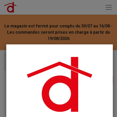
Le magasin est fermé pour congés du 30/07 au 16/08 -
Les commandes seront prises en charge à partir du
19/08/2026
Articles
Tézier graine Carotte Nantaise améliorée3 1*