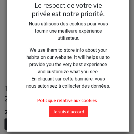
Le respect de votre vie
privée est notre priorité.
Nous utilisons des cookies pour vous
fournir une meilleure expérience
utilisateur.
We use them to store info about your
habits on our website. It will helps us to
provide you the very best experience
and customize what you see.
En cliquant sur cette bannière, vous
Tézier graine Tomate Saint Pierre
nous autorisez à collecter des données.
2.5g - série 1
Politique relative aux cookies
2,20
€
Je suis d'accord