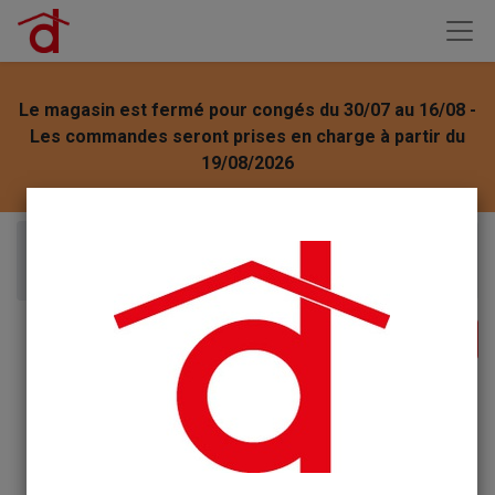
Le magasin est fermé pour congés du 30/07 au 16/08 -
Les commandes seront prises en charge à partir du
19/08/2026
Articles
Tézier graine Tomate Saint Pierre 2.5g - série 1