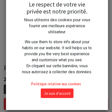
Le respect de votre vie
privée est notre priorité.
Nous utilisons des cookies pour vous
fournir une meilleure expérience
utilisateur.
We use them to store info about your
habits on our website. It will helps us to
provide you the very best experience
and customize what you see.
Propre Odeur DS Coquelicot 5 l
En cliquant sur cette bannière, vous
nous autorisez à collecter des données.
28,80
€
Politique relative aux cookies
Je suis d'accord
Ajouter au panier