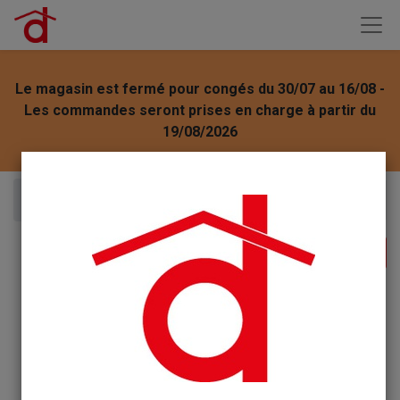
Le magasin est fermé pour congés du 30/07 au 16/08 -
Les commandes seront prises en charge à partir du
19/08/2026
Articles
Propre Odeur DS Coquelicot 5 l