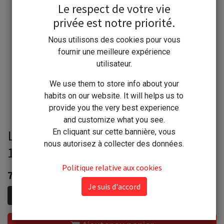
Le respect de votre vie
privée est notre priorité.
Nous utilisons des cookies pour vous
fournir une meilleure expérience
utilisateur.
We use them to store info about your
habits on our website. It will helps us to
provide you the very best experience
and customize what you see.
Le vrai crème à récurer émail inox
En cliquant sur cette bannière, vous
nous autorisez à collecter des données.
1l
Politique relative aux cookies
7,80
€
Je suis d'accord