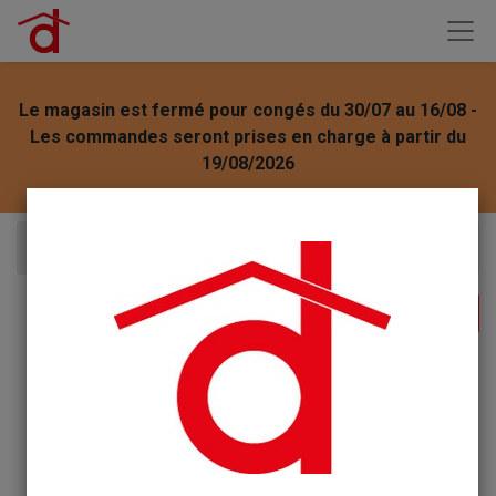
Le magasin est fermé pour congés du 30/07 au 16/08 -
Les commandes seront prises en charge à partir du
19/08/2026
Articles
Le vrai crème à récurer émail inox 1l