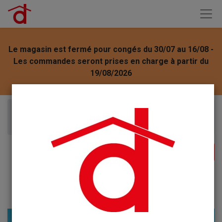
Le magasin est fermé pour congés du 30/07 au 16/08 -
Les commandes seront prises en charge à partir du
19/08/2026
Articles
Opinel couteau office manche bois hêtre 112