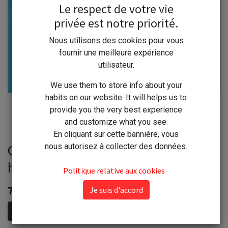
Le respect de votre vie
privée est notre priorité.
Nous utilisons des cookies pour vous
fournir une meilleure expérience
utilisateur.
We use them to store info about your
habits on our website. It will helps us to
provide you the very best experience
and customize what you see.
En cliquant sur cette bannière, vous
Opinel couteau office manche bois
nous autorisez à collecter des données.
hêtre 112
Politique relative aux cookies
7,50
€
Je suis d'accord