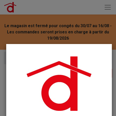
Le magasin est fermé pour congés du 30/07 au 16/08 -
Les commandes seront prises en charge à partir du
19/08/2026
Articles
Nuncas Lessivette à Main In Viaggio 100ml