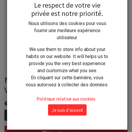
Le respect de votre vie
privée est notre priorité.
Nous utilisons des cookies pour vous
fournir une meilleure expérience
utilisateur.
We use them to store info about your
habits on our website. It will helps us to
provide you the very best experience
and customize what you see.
Nuncas Lessivette à Main In
En cliquant sur cette bannière, vous
nous autorisez à collecter des données.
Viaggio 100ml
Politique relative aux cookies
6,00
€
Je suis d'accord