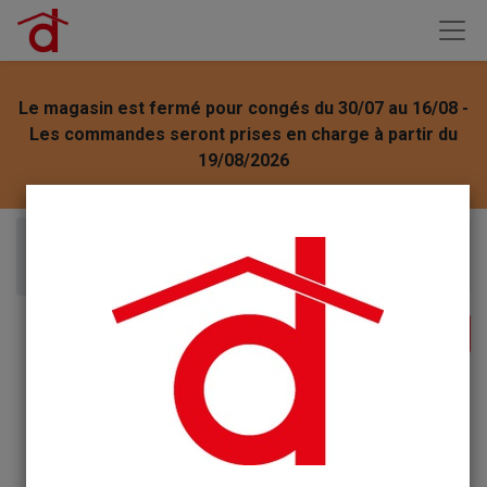
Le magasin est fermé pour congés du 30/07 au 16/08 -
Les commandes seront prises en charge à partir du
19/08/2026
Articles
Nuncas Lavage Soin Voilages 750ml Lava Tende 1