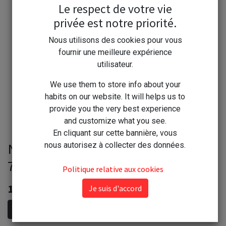
Le respect de votre vie
privée est notre priorité.
Nous utilisons des cookies pour vous
fournir une meilleure expérience
utilisateur.
We use them to store info about your
habits on our website. It will helps us to
provide you the very best experience
and customize what you see.
En cliquant sur cette bannière, vous
Nuncas Lavage Soin Voilages
nous autorisez à collecter des données.
750ml Lava Tende 1
Politique relative aux cookies
12,00
€
Je suis d'accord