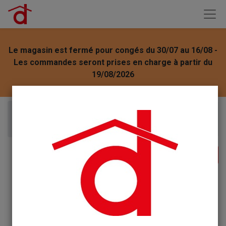
Le magasin est fermé pour congés du 30/07 au 16/08 -
Les commandes seront prises en charge à partir du
19/08/2026
Articles
ENTRETIEN MEUBLES
Estalin clair 250ml