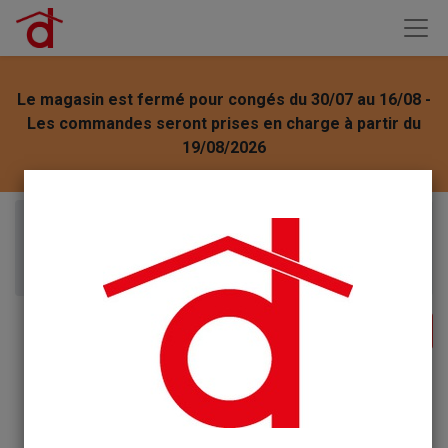
Le magasin est fermé pour congés du 30/07 au 16/08 -
Les commandes seront prises en charge à partir du
19/08/2026
Articles
ENTRETIEN MEUBLES
Starwax Cire Antiquaire liquide 500ml chêne moyen
réf 77