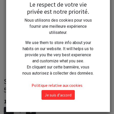
Le respect de votre vie
privée est notre priorité.
Nous utilisons des cookies pour vous
fournir une meilleure expérience
utilisateur.
We use them to store info about your
habits on our website. It will helps us to
provide you the very best experience
and customize what you see.
En cliquant sur cette bannière, vous
nous autorisez à collecter des données.
Starwax Cire Antiquaire liquide
Politique relative aux cookies
500ml chêne moyen réf 77
Je suis d'accord
18,00
€