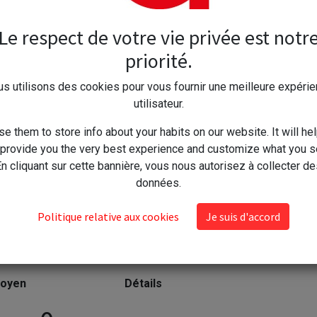
Le respect de votre vie privée est notr
3 
priorité.
s utilisons des cookies pour vous fournir une meilleure expéri
Sa
utilisateur.
cu
la
e them to store info about your habits on our website. It will he
 provide you the very best experience and customize what you s
GT
n cliquant sur cette bannière, vous nous autorisez à collecter d
données.
Co
Li
Politique relative aux cookies
Je suis d'accord
Li
oyen
Détails