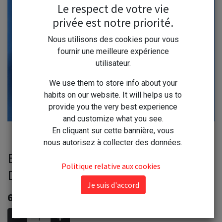
Le respect de votre vie
privée est notre priorité.
Nous utilisons des cookies pour vous
fournir une meilleure expérience
utilisateur.
We use them to store info about your
habits on our website. It will helps us to
provide you the very best experience
and customize what you see.
En cliquant sur cette bannière, vous
nous autorisez à collecter des données.
Beka Poele Induction Maestro
Politique relative aux cookies
D28cm revêtu céramique
Je suis d'accord
69,60
€