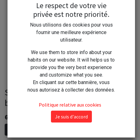
Le respect de votre vie
privée est notre priorité.
Nous utilisons des cookies pour vous
fournir une meilleure expérience
utilisateur.
We use them to store info about your
habits on our website. It will helps us to
provide you the very best experience
and customize what you see.
En cliquant sur cette bannière, vous
Silicone acrylique geb acrybat
nous autorisez à collecter des données.
blanc 310ml GEB
Politique relative aux cookies
6,90
€
Je suis d'accord