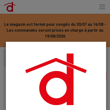
Le magasin est fermé pour congés du 30/07 au 16/08 -
Les commandes seront prises en charge à partir du
19/08/2026
Articles
Silicone acrylique geb acrybat blanc 310ml GEB