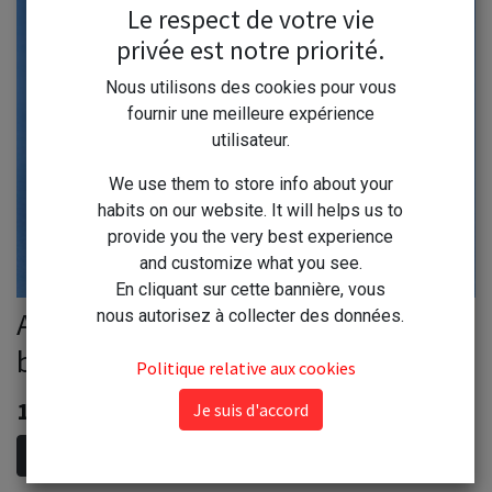
Le respect de votre vie
privée est notre priorité.
Nous utilisons des cookies pour vous
fournir une meilleure expérience
utilisateur.
We use them to store info about your
habits on our website. It will helps us to
provide you the very best experience
and customize what you see.
En cliquant sur cette bannière, vous
Avel Rénovateur Canapé cuir 300g
nous autorisez à collecter des données.
blanc cassé
Politique relative aux cookies
14,40
€
Je suis d'accord