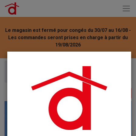
Le magasin est fermé pour congés du 30/07 au 16/08 -
Les commandes seront prises en charge à partir du
19/08/2026
Articles
Avel Rénovateur Canapé cuir 300g blanc cassé