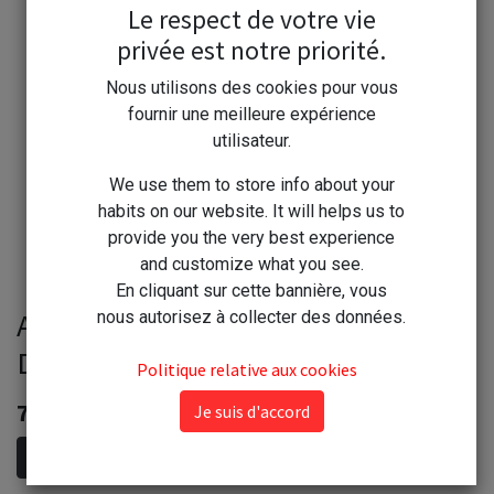
Le respect de votre vie
privée est notre priorité.
Nous utilisons des cookies pour vous
fournir une meilleure expérience
utilisateur.
We use them to store info about your
habits on our website. It will helps us to
provide you the very best experience
and customize what you see.
En cliquant sur cette bannière, vous
Aiguebelle Eyguebelle Sirop Fleur
nous autorisez à collecter des données.
De Sureau 50cl
Politique relative aux cookies
7,60
€
Je suis d'accord