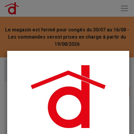
Le magasin est fermé pour congés du 30/07 au 16/08 -
Les commandes seront prises en charge à partir du
19/08/2026
Articles
Aiguebelle Eyguebelle Sirop Fleur De Sureau 50cl