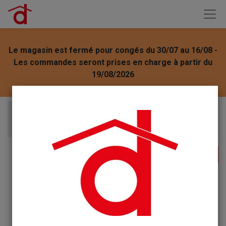
Le magasin est fermé pour congés du 30/07 au 16/08 -
Les commandes seront prises en charge à partir du
19/08/2026
Articles
RAYEN Housse Vêtement mites 3X (65x150)