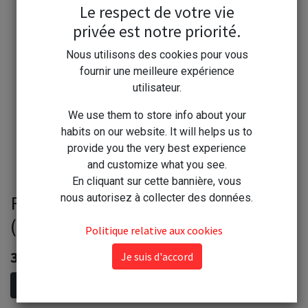
Le respect de votre vie
privée est notre priorité.
Nous utilisons des cookies pour vous
fournir une meilleure expérience
utilisateur.
We use them to store info about your
habits on our website. It will helps us to
provide you the very best experience
and customize what you see.
En cliquant sur cette bannière, vous
RAYEN Housse Vêtement mites 3X
nous autorisez à collecter des données.
(65x150)
Politique relative aux cookies
3,60
€
Je suis d'accord