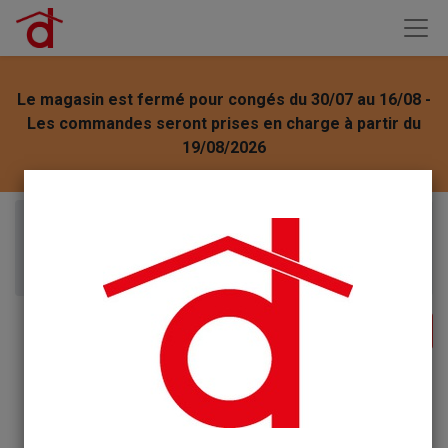
Le magasin est fermé pour congés du 30/07 au 16/08 -
Les commandes seront prises en charge à partir du
19/08/2026
Articles
Olysée Crème Visage spray aérosol 75ml - O'lysée
-