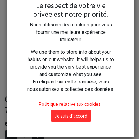
Le respect de votre vie
privée est notre priorité.
Nous utilisons des cookies pour vous
fournir une meilleure expérience
utilisateur.
We use them to store info about your
habits on our website. It will helps us to
provide you the very best experience
and customize what you see.
En cliquant sur cette bannière, vous
nous autorisez à collecter des données.
Olysée Crème Visage spray aérosol
Politique relative aux cookies
75ml - O'lysée -
Je suis d'accord
6,90
€