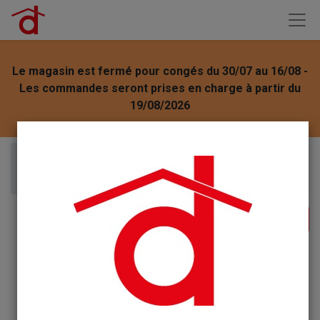
Le magasin est fermé pour congés du 30/07 au 16/08 -
Les commandes seront prises en charge à partir du
19/08/2026
Articles
Etamine du Lys Purificateur d'aspirateur 50g