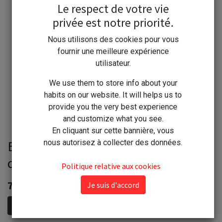
Le respect de votre vie
privée est notre priorité.
Nous utilisons des cookies pour vous
fournir une meilleure expérience
utilisateur.
We use them to store info about your
habits on our website. It will helps us to
provide you the very best experience
and customize what you see.
En cliquant sur cette bannière, vous
Etamine du Lys Purificateur
nous autorisez à collecter des données.
d'aspirateur 50g
Politique relative aux cookies
7,80
€
Je suis d'accord