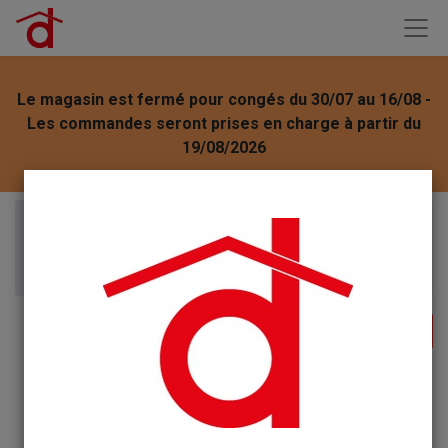
Le magasin est fermé pour congés du 30/07 au 16/08 -
Les commandes seront prises en charge à partir du
19/08/2026
Articles
Etamine du Lys Tablettes Détartrantes
Effervescentes WC par 12