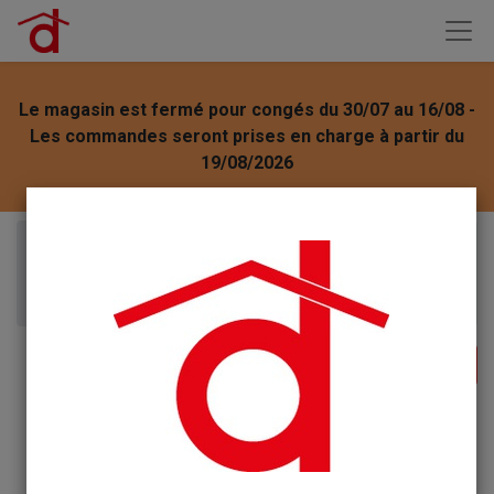
Le magasin est fermé pour congés du 30/07 au 16/08 -
Les commandes seront prises en charge à partir du
19/08/2026
Articles
Nuncas SportsWear Prétraitant anti odeur avant
lavage Sport vapo 500ml