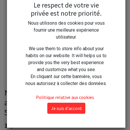
Le respect de votre vie
privée est notre priorité.
Nous utilisons des cookies pour vous
fournir une meilleure expérience
utilisateur.
We use them to store info about your
habits on our website. It will helps us to
provide you the very best experience
and customize what you see.
En cliquant sur cette bannière, vous
nous autorisez à collecter des données.
Nuncas SportsWear Prétraitant
Politique relative aux cookies
anti odeur avant lavage Sport vapo
Je suis d'accord
500ml
12,00
€