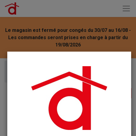
Le magasin est fermé pour congés du 30/07 au 16/08 -
Les commandes seront prises en charge à partir du
19/08/2026
Articles
NUNCAS Détachant avant lavage Linge vapo 500ml