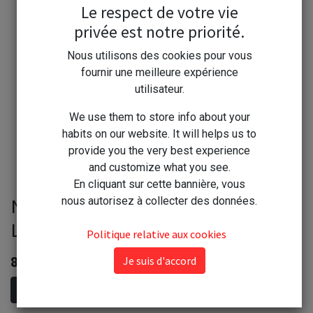
Le respect de votre vie
privée est notre priorité.
Nous utilisons des cookies pour vous
fournir une meilleure expérience
utilisateur.
We use them to store info about your
habits on our website. It will helps us to
provide you the very best experience
and customize what you see.
En cliquant sur cette bannière, vous
NUNCAS Détachant avant lavage
nous autorisez à collecter des données.
Linge vapo 500ml
Politique relative aux cookies
8,80
€
Je suis d'accord