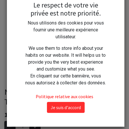
Le respect de votre vie
privée est notre priorité.
Nous utilisons des cookies pour vous
fournir une meilleure expérience
utilisateur.
We use them to store info about your
habits on our website. It will helps us to
provide you the very best experience
and customize what you see.
En cliquant sur cette bannière, vous
nous autorisez à collecter des données.
Nuncas Divanette Détachant
Politique relative aux cookies
Textile Ameublement vapo 500ml
Je suis d'accord
10,80
€