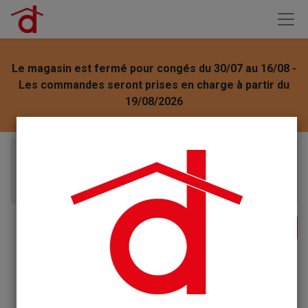
Le magasin est fermé pour congés du 30/07 au 16/08 -
Les commandes seront prises en charge à partir du
19/08/2026
Articles
ENTRETIEN MEUBLES
Nuncas Divanette Détachant Textile Ameublement
vapo 500ml