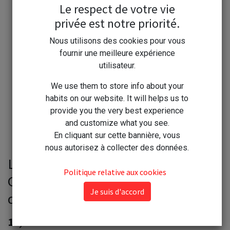
Le respect de votre vie
privée est notre priorité.
Nous utilisons des cookies pour vous
fournir une meilleure expérience
utilisateur.
We use them to store info about your
habits on our website. It will helps us to
provide you the very best experience
and customize what you see.
En cliquant sur cette bannière, vous
nous autorisez à collecter des données.
Le Toulonnais Savon Liquide
Politique relative aux cookies
Corporel Mains 1 litre Clémentine
Je suis d'accord
de Corse
13,80
€