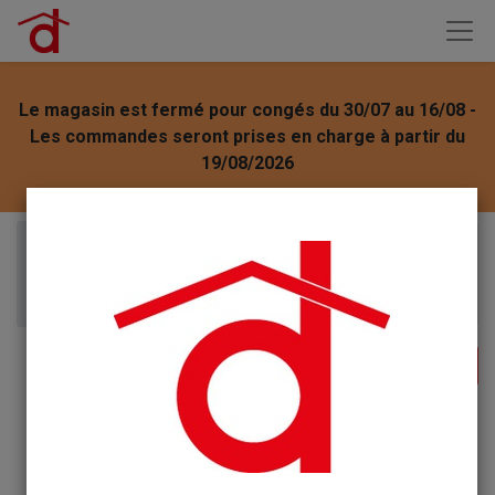
Le magasin est fermé pour congés du 30/07 au 16/08 -
Les commandes seront prises en charge à partir du
19/08/2026
Articles
Le Toulonnais Savon Liquide Corporel Mains 1 litre
Clémentine de Corse