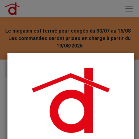
Le magasin est fermé pour congés du 30/07 au 16/08 -
Les commandes seront prises en charge à partir du
19/08/2026
Articles
Rayen chiffon pour repasser 35x70cm