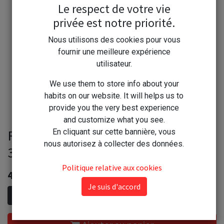
Le respect de votre vie
privée est notre priorité.
Nous utilisons des cookies pour vous
fournir une meilleure expérience
utilisateur.
We use them to store info about your
habits on our website. It will helps us to
provide you the very best experience
and customize what you see.
Rayen chiffon pour repasser
En cliquant sur cette bannière, vous
nous autorisez à collecter des données.
35x70cm
Politique relative aux cookies
4,80
€
Je suis d'accord