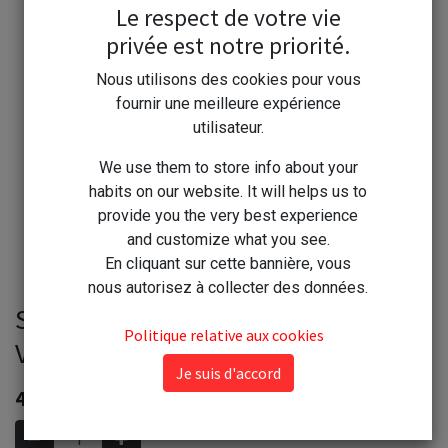
Le respect de votre vie
privée est notre priorité.
Nous utilisons des cookies pour vous
fournir une meilleure expérience
utilisateur.
We use them to store info about your
habits on our website. It will helps us to
provide you the very best experience
and customize what you see.
En cliquant sur cette bannière, vous
nous autorisez à collecter des données.
Starwax Balai Expert Rasant
Politique relative aux cookies
Velcros 35cm - réf. 1593
Je suis d'accord
48,00
€