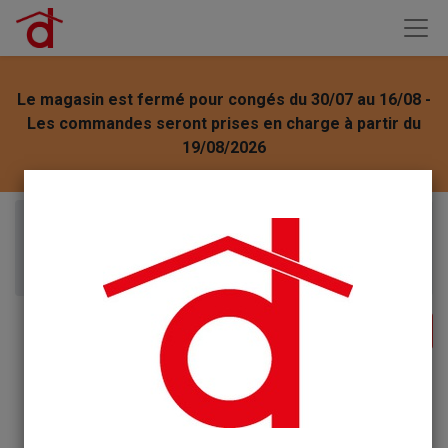
Le magasin est fermé pour congés du 30/07 au 16/08 -
Les commandes seront prises en charge à partir du
19/08/2026
Articles
HYGIENE DE LA MAISON
Starwax Balai Expert Rasant Velcros 35cm - réf.
1593