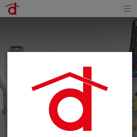
Nos Utensiles de cuisine
orignaux