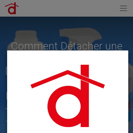
Comment Détacher une
Moquette --- Comment
Dégraisser une Cuisine -----
------- La Solution :
Biocime Nettoyant - ---------
------Dégraissant ---------------
- Anciennement Bio Clean