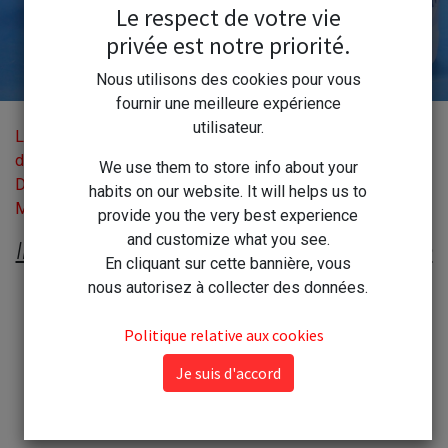
- Bioclean
Le respect de votre vie
privée est notre priorité.
Nous utilisons des cookies pour vous
fournir une meilleure expérience
utilisateur.
Le Blog
Comment Détacher une Moquette --- Comment Dégraisser une Cuisine ------------ La Solution : Biocime Nettoyant - ---------------Dégraissant ---------------- Anciennement Bio Clean - Bioclean
de la
We use them to store info about your
Droguerie
habits on our website. It will helps us to
Moderne
provide you the very best experience
and customize what you see.
INEVITABLEMENT, un des produits phare
En cliquant sur cette bannière, vous
de la Droguerie Moderne depuis 40 ans
nous autorisez à collecter des données.
Politique relative aux cookies
Une formulation Originale
Exclusivement Minérale !!
Je suis d'accord
Inodore - Ininflammable - 100% Biodégradable - Non Toxique -
Non Polluante